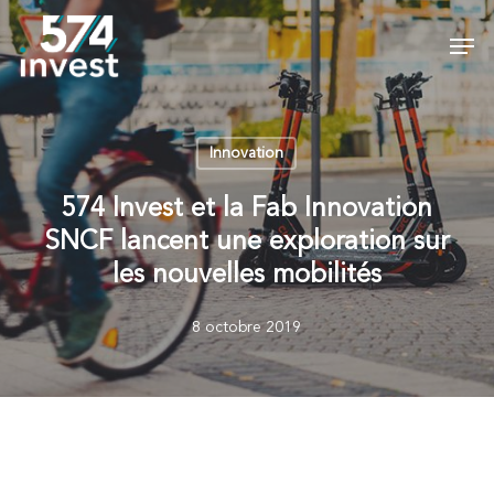
Skip
Men
to
Close
main
Menu
content
Innovation
574 Invest et la Fab Innovation
SNCF lancent une exploration sur
les nouvelles mobilités
8 octobre 2019