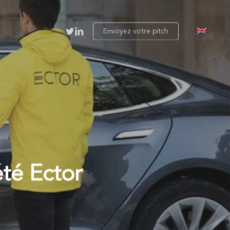
twitter
linkedin
Envoyez votre pitch
été Ector