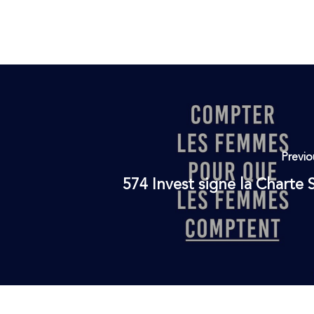
Previo
574 Invest signe la Charte 