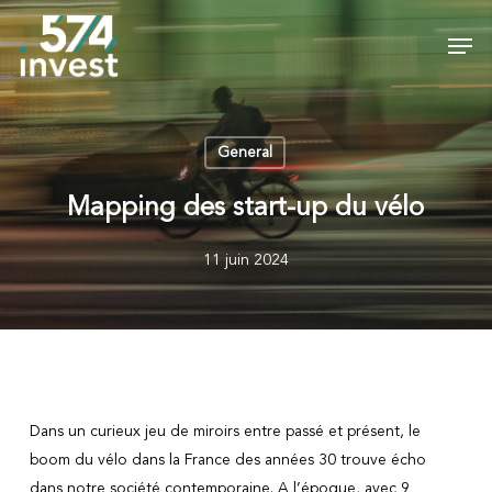
Skip
Men
to
Close
main
Menu
content
General
Mapping des start-up du vélo
11 juin 2024
Dans un curieux jeu de miroirs entre passé et présent, le
boom du vélo dans la France des années 30 trouve écho
dans notre société contemporaine. A l’époque, avec 9